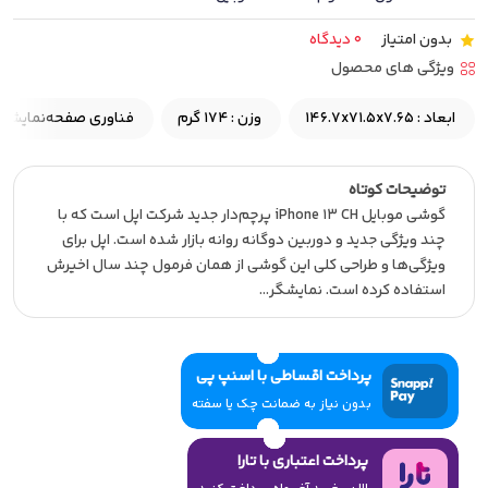
بدون امتیاز
0 دیدگاه
ویژگی های محصول
ابعاد : 146.7x71.5x7.65
وزن : 174 گرم
فناوری صفحه‌نمایش : uper Retina XDR OLED
توضیحات کوتاه
گوشی موبایل iPhone 13 CH پرچم‌دار جدید شرکت اپل است که با
چند ویژگی جدید و دوربین دوگانه روانه بازار شده است. اپل برای
ویژگی‌ها و طراحی کلی این گوشی از همان فرمول چند سال اخیرش
استفاده کرده است. نمایشگر…
پرداخت اقساطی با اسنپ پی
بدون نیاز به ضمانت چک یا سفته
پرداخت اعتباری با تارا