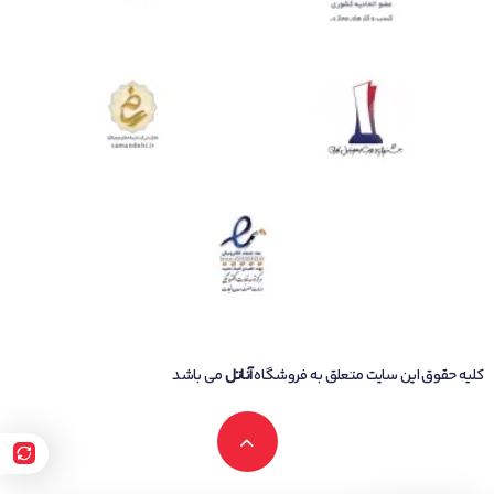
توانایی ارائه حداکثر روشنایی 1200 نیت (شمع در متر مربع) را دارد. بهره بردن
از چنین میزان روشنایی سبب شده تا در شرایط نوری متنوع و حتی تابش
مستقیم نور خورشید هم شاهد وضوح تصویر بسیار بالا و با‌کیفیتی از
صفحه‌نمایش آیفون 13 باشیم.
دوربین
شاید در نگاه اول و بر روی کاغذ، سنسور‌های دوربین در نظر گرفته شده برای
آیفون13 چندان تفاوتی با سنسور‌های دوربین آیفون 12 نداشته باشند، اما
بدون شک آیفون 13 می‌تواند در این بخش عملکرد بهتری به نسبت مدل
آیفون 12 داشته باشد. شاید از خودتان بپرسید که چرا؟ در ادامه به شما
خواهیم گفت.
در ابتدا نگاهی به مشخصات سنسور‌های دوربین در نظر گرفته شده برای این
گوشی‌هوشمند خواهیم داشت. یک سنسور دوربین اصلی با رزولوشن 12
کلیه حقوق این سایت متعلق به فروشگاه
آناتل
می باشد
مگاپیکسل، گشودگی دریچه دیافراگم f/1.6، فاصله کانونی 26 میلی متر از
نوع عریض به‌همراه سنسور دوربین از نوع فوق عریض (ultra wide) با
رزولوشن 12 مگاپیکسل، گشودگی دریچه دیافراگم f/2.4، زاویه دید 120 درجه
و فاصله کانونی 13 میلی‌متر، سنسور‌های دوربین دوگانه آیفون 13 را تشکیل