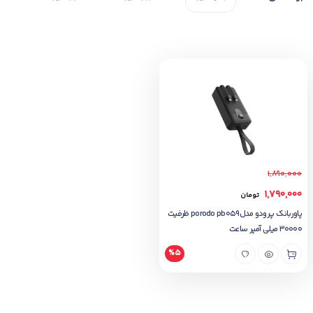
1,890,000
1,790,000
تومان
پاوربانک پرودو مدلporodo pb059 ظرفیت
30000 میلی آمپر ساعت
%5