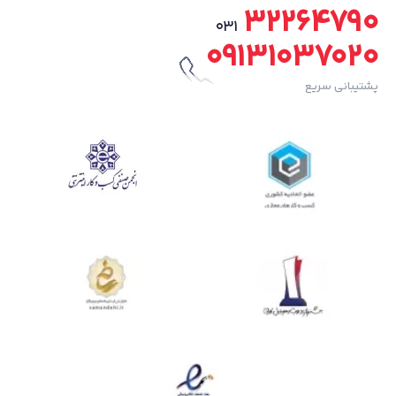
32264790
031
09131037020
پشتیبانی سریع