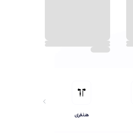
هنذفری
هدست