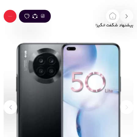
....
پیشنهاد شگفت انگیز!