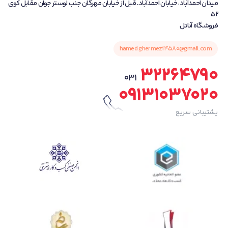
میدان احمدآباد، خیابان احمدآباد. قبل از خیابان مهرگان جنب لوستر جوان مقابل کوی
52
فروشگاه آناتل
hamed.ghermezi4580@gmail.com
32264790
031
09131037020
پشتیبانی سریع