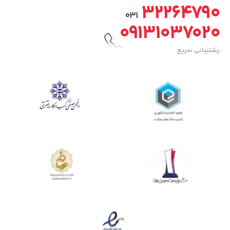
32264790
031
09131037020
پشتیبانی سریع