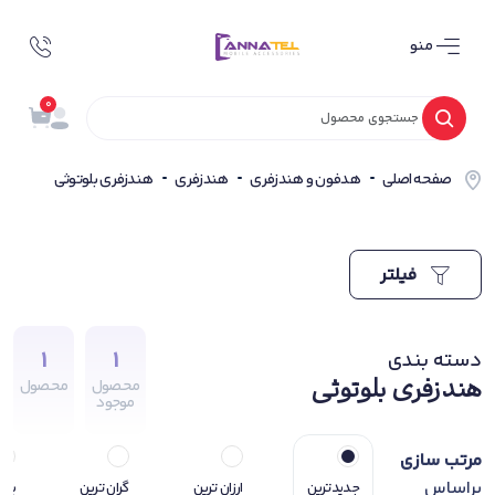
منو
0
صفحه اصلی
هدفون و هندزفری
هندزفری
هندزفری بلوتوثی
فیلتر
1
1
دسته بندی
هندزفری بلوتوثی
محصول
محصول
موجود
مرتب سازی
براساس
جدیدترین
ارزان ترین
گران ترین
پرف