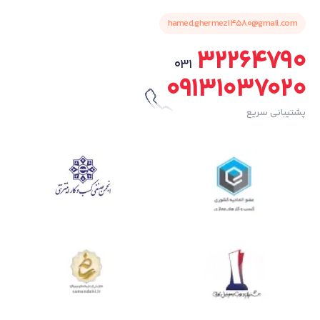
hamed.ghermezi4580@gmail.com
32264790
031
09131037020
پشتیبانی سریع