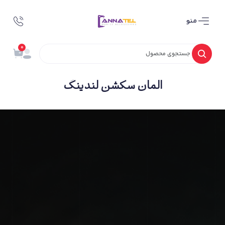
منو
0
المان سکشن لندینگ