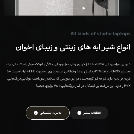
All kinds of studio laptops
انواع شیر ابه های زینتی و زیبای اخوان
دوربین فیلم‌برداری HDR-PJ410 از دوربین‌های فیلم‌برداری خانگی شرکت سونی است. دارای یک
سنسور CMOS با دقت 2.29 پیکسل بوده و توانایی فیلم‌برداری به‌صورت Full HD را با سرعت 50
فریم بر ثانیه دارد. لنز به کار گرفته‌شده در این دوربین که ساخت زایس است، توانایی بزرگنمایی
30X را دارد. این بزرگنمایی اپتیکال در کنار بزرگنمایی 350 برابری دیجیتا
اطلاعات بیشتر
تماس با پشتیبانی